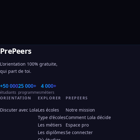
PrePeers
L'orientation 100% gratuite,
qui part de toi.
+50 000
25 000+
4 000+
étudiants
programmes
métiers
ORIENTATION
EXPLORER
PREPEERS
Discuter avec Lola
Les écoles
Notre mission
Type d'écoles
Comment Lola décide
Les métiers
Espace pro
Les diplômes
Se connecter
Où étudier