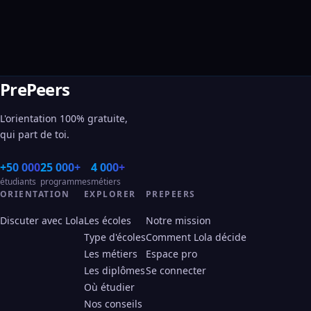
PrePeers
L'orientation 100% gratuite,
qui part de toi.
+50 000
25 000+
4 000+
étudiants
programmes
métiers
ORIENTATION
EXPLORER
PREPEERS
Discuter avec Lola
Les écoles
Notre mission
Type d'écoles
Comment Lola décide
Les métiers
Espace pro
Les diplômes
Se connecter
Où étudier
Nos conseils