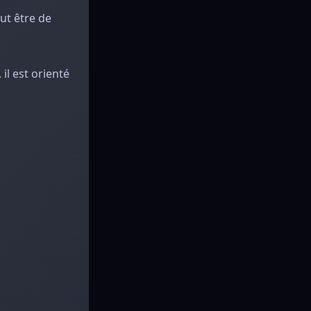
ut être de
il est orienté