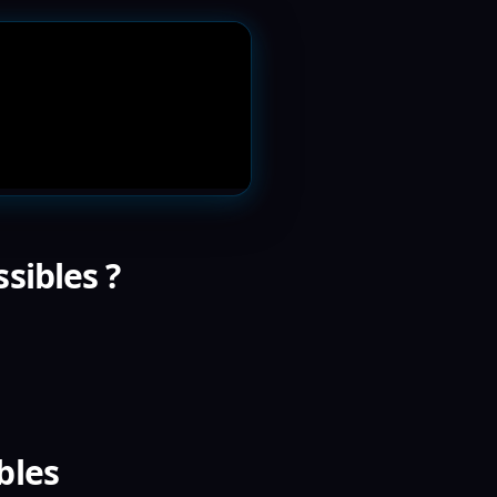
sibles ?
bles