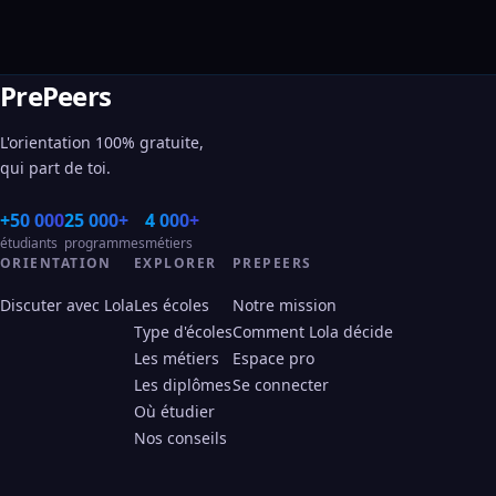
PrePeers
L'orientation 100% gratuite,
qui part de toi.
+50 000
25 000+
4 000+
étudiants
programmes
métiers
ORIENTATION
EXPLORER
PREPEERS
Discuter avec Lola
Les écoles
Notre mission
Type d'écoles
Comment Lola décide
Les métiers
Espace pro
Les diplômes
Se connecter
Où étudier
Nos conseils