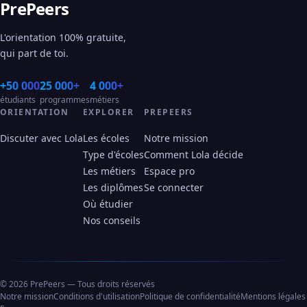
PrePeers
L'orientation 100% gratuite,
qui part de toi.
+50 000
25 000+
4 000+
étudiants
programmes
métiers
ORIENTATION
EXPLORER
PREPEERS
Discuter avec Lola
Les écoles
Notre mission
Type d'écoles
Comment Lola décide
Les métiers
Espace pro
Les diplômes
Se connecter
Où étudier
Nos conseils
© 2026 PrePeers — Tous droits réservés
Notre mission
Conditions d'utilisation
Politique de confidentialité
Mentions légales