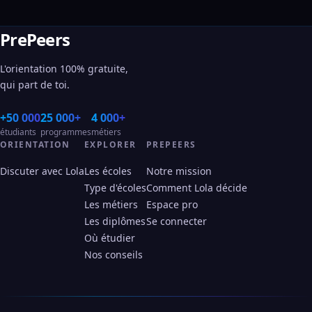
PrePeers
L'orientation 100% gratuite,
qui part de toi.
+50 000
25 000+
4 000+
étudiants
programmes
métiers
ORIENTATION
EXPLORER
PREPEERS
Discuter avec Lola
Les écoles
Notre mission
Type d'écoles
Comment Lola décide
Les métiers
Espace pro
Les diplômes
Se connecter
Où étudier
Nos conseils