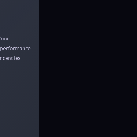
d'une
de performance
encent les