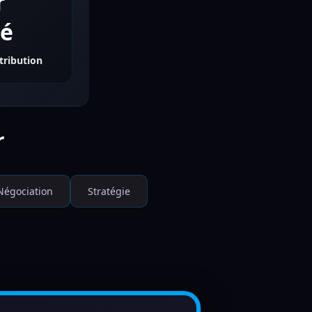
r
té
tribution
r
Négociation
Stratégie