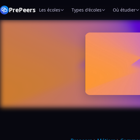
PrePeers
Les écoles
Types d'écoles
Où étudier