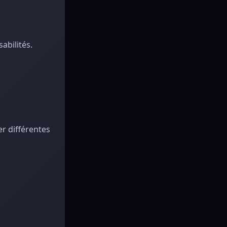
abilités.
r différentes