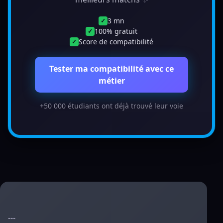
3 mn
✓
100% gratuit
✓
Score de compatibilité
✓
Tester ma compatibilité avec ce
métier
+50 000 étudiants ont déjà trouvé leur voie
---