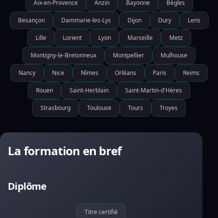
Aix-en-Provence
Anzin
Bayonne
Bègles
Besançon
Dammarie-les-Lys
Dijon
Dury
Lens
Lille
Lorient
Lyon
Marseille
Metz
Montigny-le-Bretonneux
Montpellier
Mulhouse
Nancy
Nice
Nîmes
Orléans
Paris
Reims
Rouen
Saint-Herblain
Saint-Martin-d'Hères
Strasbourg
Toulouse
Tours
Troyes
La formation en bref
Diplôme
Titre certifié