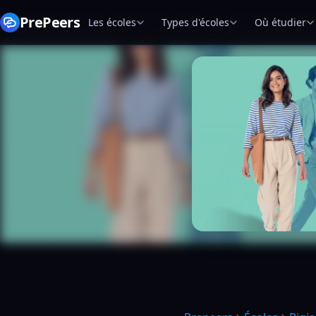
PrePeers
Les écoles
Types d'écoles
Où étudier