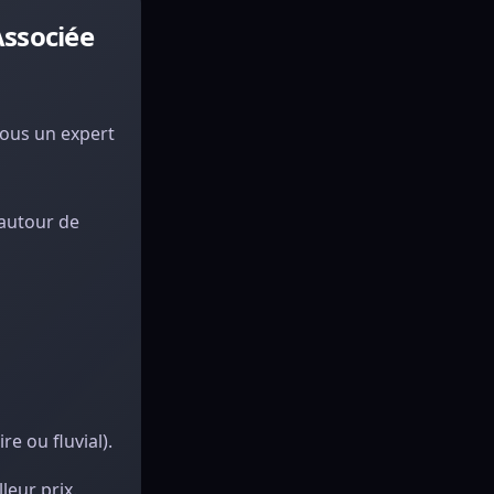
Associée
vous un expert
 autour de
re ou fluvial).
leur prix.