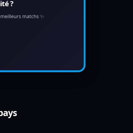
té ?
s meilleurs matchs ✨
 pays