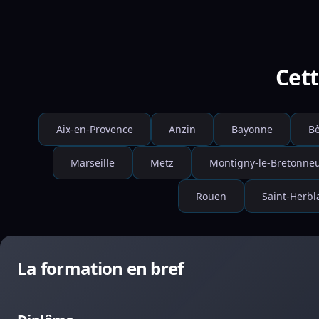
Cett
Aix-en-Provence
Anzin
Bayonne
Bè
Marseille
Metz
Montigny-le-Bretonne
Rouen
Saint-Herbl
La formation en bref