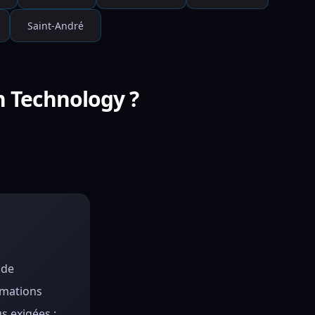
Saint-André
ch Technology ?
 de
rmations
s exigées :