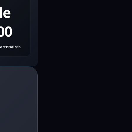
de
00
partenaires