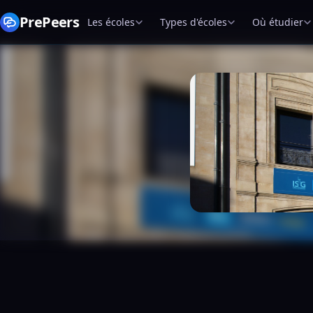
PrePeers
Les écoles
Types d'écoles
Où étudier