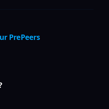
sur PrePeers
?