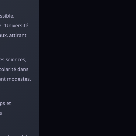
ssible.
 l'Université
ux, attirant
es sciences,
scolarité dans
ment modestes,
ps et
s