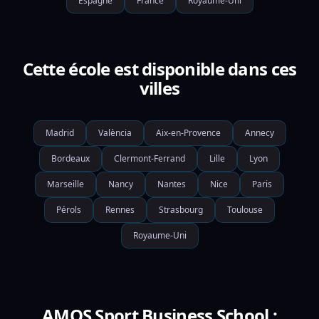
Espagne
France
Royaume-Uni
Cette école est disponible dans ces
villes
Madrid
València
Aix-en-Provence
Annecy
Bordeaux
Clermont-Ferrand
Lille
Lyon
Marseille
Nancy
Nantes
Nice
Paris
Pérols
Rennes
Strasbourg
Toulouse
Royaume-Uni
AMOS Sport Business School :