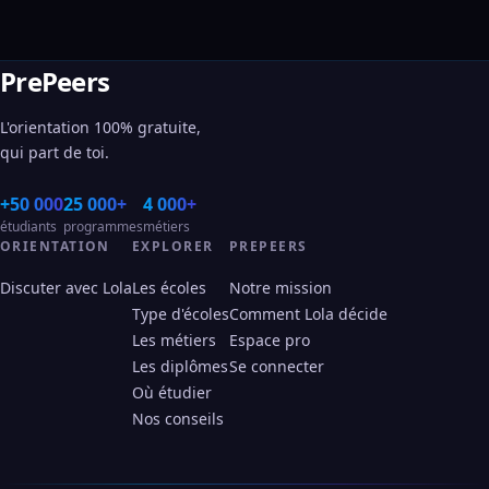
PrePeers
L'orientation 100% gratuite,
qui part de toi.
+50 000
25 000+
4 000+
étudiants
programmes
métiers
ORIENTATION
EXPLORER
PREPEERS
Discuter avec Lola
Les écoles
Notre mission
Type d'écoles
Comment Lola décide
Les métiers
Espace pro
Les diplômes
Se connecter
Où étudier
Nos conseils