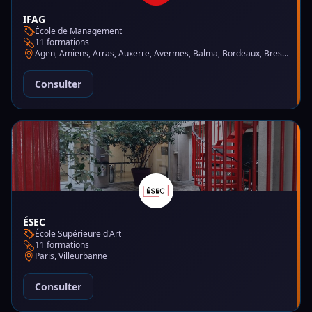
IFAG
École de Management
11 formations
Agen, Amiens, Arras, Auxerre, Avermes, Balma, Bordeaux, Brest, Charleville-Mézières, Chartres, Courbevoie, Dijon, Gap, La Garde, Le Mans, Lille, Lyon, Mont-de-Marsan, Montluçon, Montpellier, Mulhouse, Nantes, Puteaux, Reims, Rennes, Trélazé
Consulter
ÉSEC
École Supérieure d'Art
11 formations
Paris, Villeurbanne
Consulter