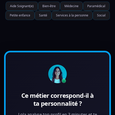
Aide Soignant(e)
Bien-être
Médecine
Paramédical
Petite enfance
Santé
Services à la personne
Social
Ce métier correspond-il à
ta personnalité ?
Lola analyse ton profil en 3 minutes et te