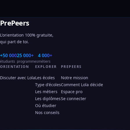
PrePeers
L'orientation 100% gratuite,
qui part de toi.
+50 000
25 000+
4 000+
étudiants
programmes
métiers
ORIENTATION
EXPLORER
PREPEERS
Discuter avec Lola
Les écoles
Notre mission
Type d'écoles
Comment Lola décide
Les métiers
Espace pro
Les diplômes
Se connecter
Où étudier
Nos conseils