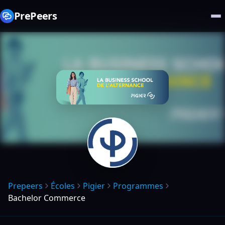
PrePeers
Prepeers
Écoles
Pigier
Programmes
Bachelor Commerce