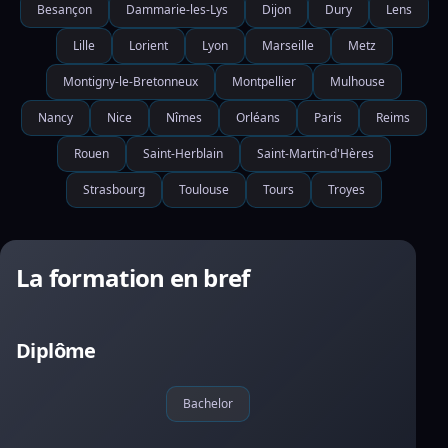
Besançon
Dammarie-les-Lys
Dijon
Dury
Lens
Lille
Lorient
Lyon
Marseille
Metz
Montigny-le-Bretonneux
Montpellier
Mulhouse
Nancy
Nice
Nîmes
Orléans
Paris
Reims
Rouen
Saint-Herblain
Saint-Martin-d'Hères
Strasbourg
Toulouse
Tours
Troyes
La formation en bref
Diplôme
Bachelor