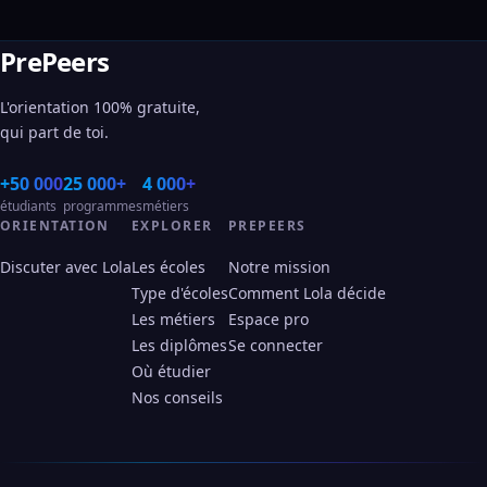
PrePeers
L'orientation 100% gratuite,
qui part de toi.
+50 000
25 000+
4 000+
étudiants
programmes
métiers
ORIENTATION
EXPLORER
PREPEERS
Discuter avec Lola
Les écoles
Notre mission
Type d'écoles
Comment Lola décide
Les métiers
Espace pro
Les diplômes
Se connecter
Où étudier
Nos conseils