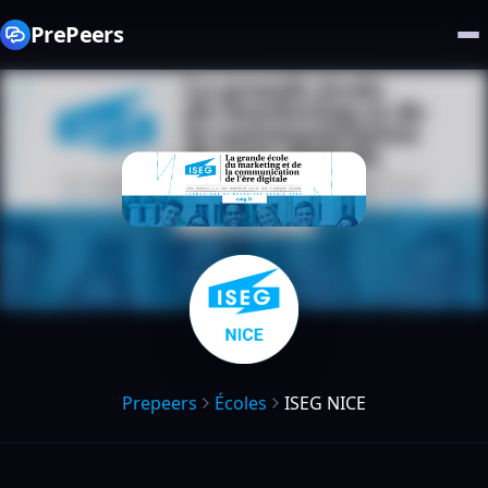
PrePeers
Prepeers
Écoles
ISEG NICE