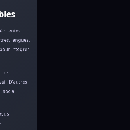
bles
fréquentes,
tres, langues,
 pour intégrer
e de
ail. D'autres
 social,
t. Le
e