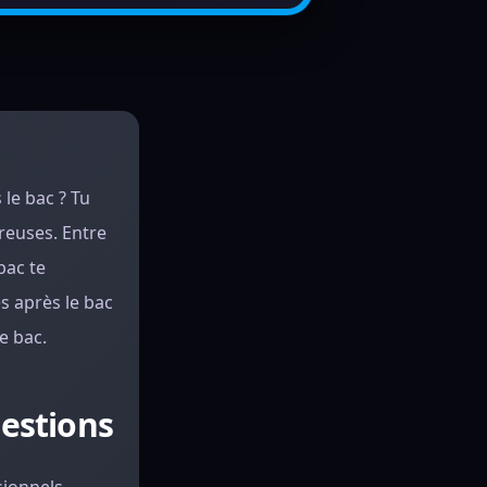
 le bac ? Tu
reuses. Entre
bac te
s après le bac
e bac.
uestions