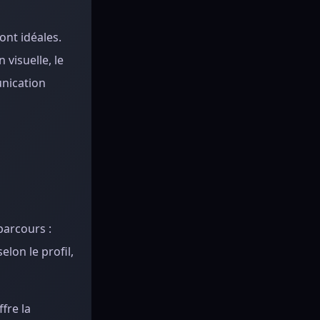
ont idéales.
 visuelle, le
unication
parcours :
lon le profil,
fre la