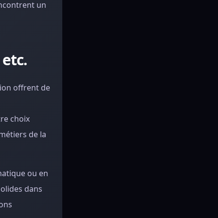
encontrent un
 etc.
ion offrent de
tre choix
métiers de la
rmatique ou en
solides dans
ions