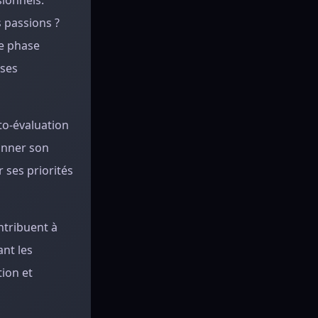
sionnels.
s passions ?
te phase
 ses
uto-évaluation
ionner son
 ses priorités
ntribuent à
ant les
ion et