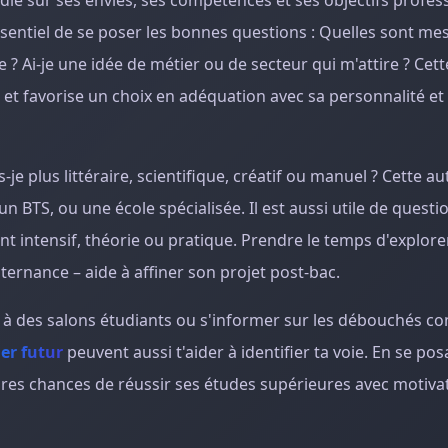
die sur ses envies, ses compétences et ses objectifs profes
essentiel de se poser les bonnes questions : Quelles sont me
 ? Ai-je une idée de métier ou de secteur qui m'attire ? Cet
n et favorise un choix en adéquation avec sa personnalité et
s-je plus littéraire, scientifique, créatif ou manuel ? Cette a
un BTS, ou une école spécialisée. Il est aussi utile de quest
intensif, théorie ou pratique. Prendre le temps d'explorer
ternance – aide à affiner son projet post-bac.
r à des salons étudiants ou s'informer sur les débouchés co
er futur
peuvent aussi t'aider à identifier ta voie. En se pos
ures chances de réussir ses études supérieures avec motivat