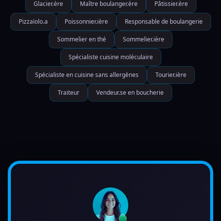
Glacier.ère
Maître boulanger.ère
Pâtissier.ère
Pizzaïolo.a
Poissonnier.ière
Responsable de boulangerie
Sommelier en thé
Sommelier.ière
Spécialiste cuisine moléculaire
Spécialiste en cuisine sans allergènes
Tourier.ière
Traiteur
Vendeur.se en boucherie