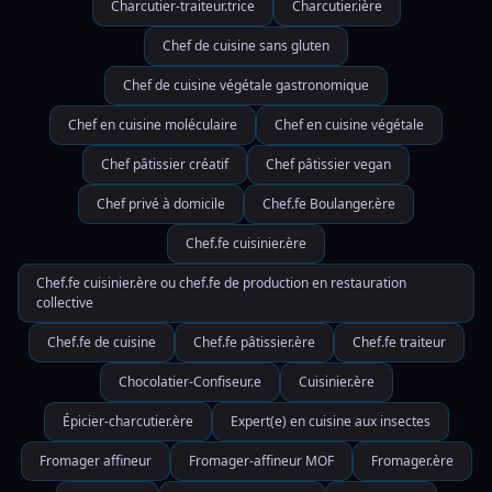
Charcutier-traiteur.trice
Charcutier.ière
Chef de cuisine sans gluten
Chef de cuisine végétale gastronomique
Chef en cuisine moléculaire
Chef en cuisine végétale
Chef pâtissier créatif
Chef pâtissier vegan
Chef privé à domicile
Chef.fe Boulanger.ère
Chef.fe cuisinier.ère
Chef.fe cuisinier.ère ou chef.fe de production en restauration
collective
Chef.fe de cuisine
Chef.fe pâtissier.ère
Chef.fe traiteur
Chocolatier-Confiseur.e
Cuisinier.ère
Épicier-charcutier.ère
Expert(e) en cuisine aux insectes
Fromager affineur
Fromager-affineur MOF
Fromager.ère