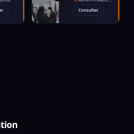
er
Consulter
ation