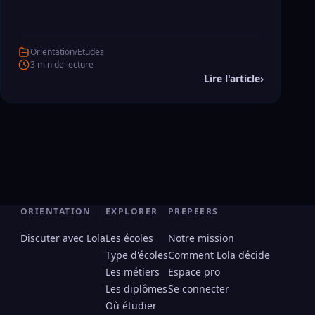
Tu te perds dans la jungle des écoles supérieures
en France ? On te file un coup de main pour y voir
clair et choisir la formation qui te correspond
Orientation/Etudes
vraiment.
3 min de lecture
Lire l'article
›
ORIENTATION
EXPLORER
PREPEERS
Discuter avec Lola
Les écoles
Notre mission
Type d'écoles
Comment Lola décide
Les métiers
Espace pro
Les diplômes
Se connecter
Où étudier