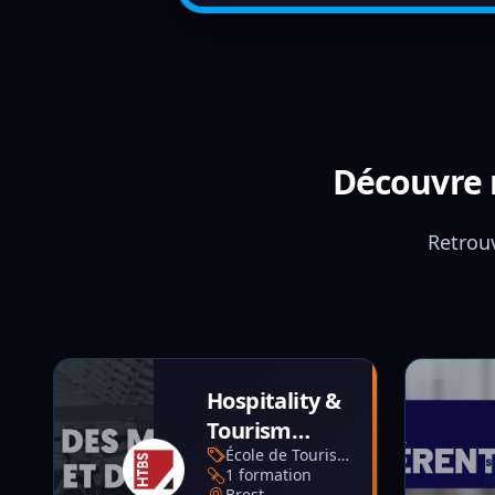
Découvre n
Retrouv
Hospitality &
Tourism
École de Tourisme
Business
1 formation
School
Brest