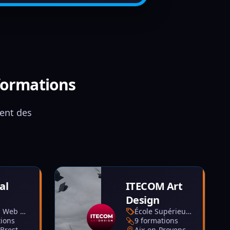
 formations
tent des
al
ITECOM Art
Design
École du Web et du digital
École Supérieure d'Art
tions
9 formations
Brest
Aix-en-Provence, Nice, Paris