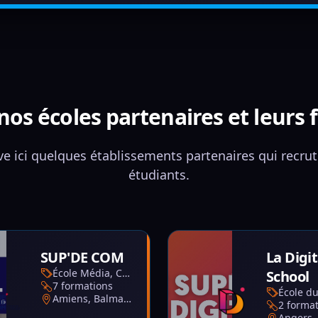
os écoles partenaires et leurs
e ici quelques établissements partenaires qui recru
étudiants.
SUP'DE COM
La Digit
École Média, Culture et Communication
School
7 formations
Amiens, Balma, Bordeaux, Brest, Caen, Grasse, Le Mans, Lille, Lyon, Montpellier, Nantes, Nice, Paris, Saint-Martin-d'Hères
2 forma
Angers, 