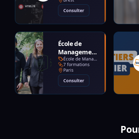
Consulter
École de
Management
École de Management
Appliqué -
7 formations
EMA
Paris
Consulter
Pour