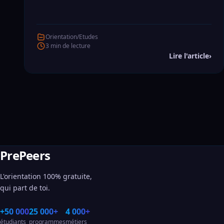
Tu te demandes comment savoir quelles études
faire après le bac sans te planter ? On t'aide à y voir
clair pour choisir une voie qui te ressemble
Orientation/Etudes
vraiment.
3 min de lecture
Lire l'article
›
PrePeers
L'orientation 100% gratuite,
qui part de toi.
+50 000
25 000+
4 000+
étudiants
programmes
métiers