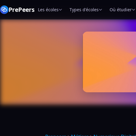
PrePeers
Les écoles
Types d'écoles
Où étudier