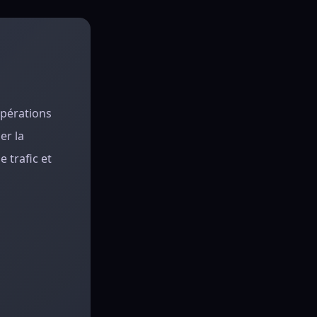
opérations
er la
 trafic et