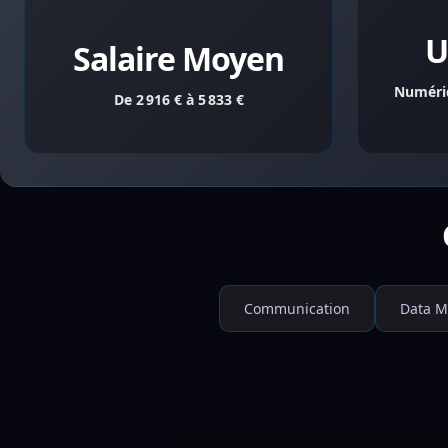
U
Salaire Moyen
Numériq
De 2 916 € à 5 833 €
Communication
Data M