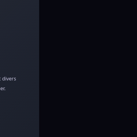
 divers
er.