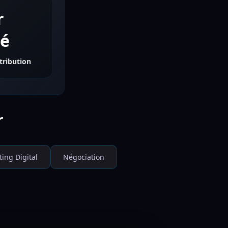
r
té
tribution
r
ing Digital
Négociation