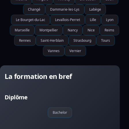
Changé
Dammarie-les-Lys
Labège
Le Bourget-du-Lac
Levallois-Perret
Lille
Lyon
Marseille
Montpellier
Nancy
Nice
Reims
Rennes
Saint-Herblain
Strasbourg
Tours
Vannes
Vernier
La formation en bref
Diplôme
Bachelor