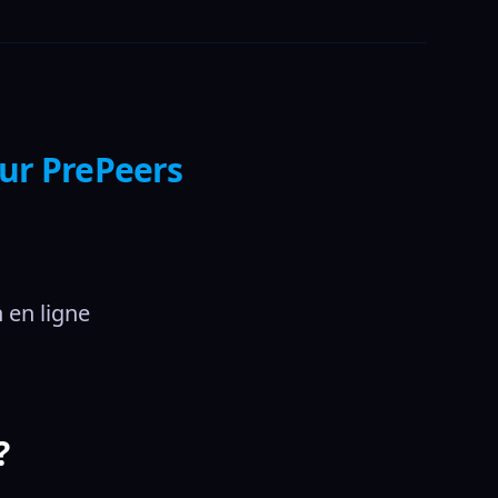
sur PrePeers
 en ligne
?