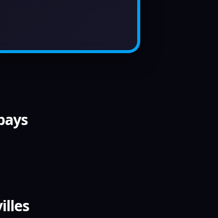
 pays
illes