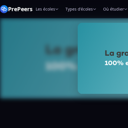
PrePeers
Les écoles
Types d'écoles
Où étudier