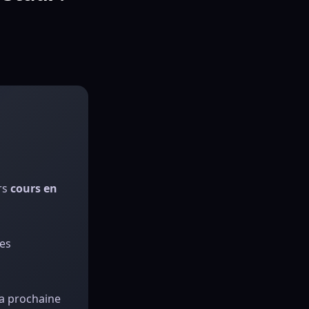
rs
cours en
les
a prochaine