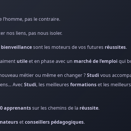
e l’homme, pas le contraire.
er nos liens, pas nous isoler.
a
bienveillance
sont les moteurs de vos futures
réussites
.
vraiment
utile
et en phase avec un
marché de l’emploi
qui b
un nouveau métier ou même en changer ?
Studi
vous accompa
yens... Avec
Studi
, les meilleures
formations
et les meilleur
00 apprenants
sur les chemins de la
réussite
.
rmateurs
et
conseillers pédagogiques
.