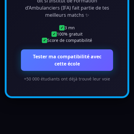
dit si Institut de Formation
d’Ambulanciers (IFA) fait partie de tes
meilleurs matchs ✨
3 mn
✓
100% gratuit
✓
Score de compatibilité
✓
Tester ma compatibilité avec
cette école
+50 000 étudiants ont déjà trouvé leur voie