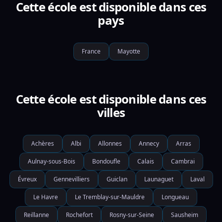
Cette école est disponible dans ces
pays
France
Mayotte
Cette école est disponible dans ces
villes
Achères
Albi
Allonnes
Annecy
Arras
Aulnay-sous-Bois
Bondoufle
Calais
Cambrai
Évreux
Gennevilliers
Guiclan
Launaguet
Laval
Le Havre
Le Tremblay-sur-Mauldre
Longueau
Reillanne
Rochefort
Rosny-sur-Seine
Sausheim