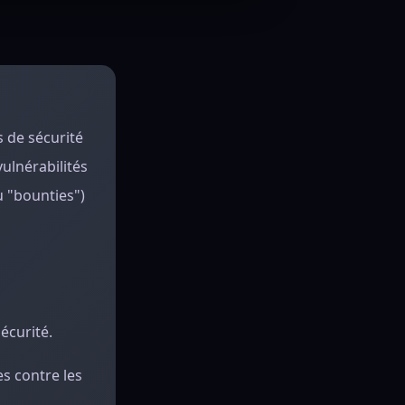
s de sécurité
vulnérabilités
u "bounties")
sécurité.
es contre les