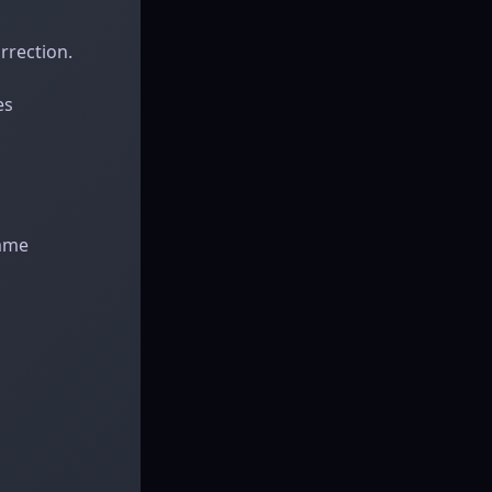
rrection.
es
omme