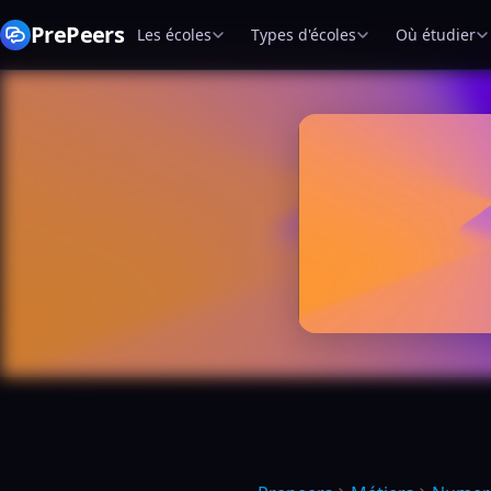
PrePeers
Les écoles
Types d'écoles
Où étudier