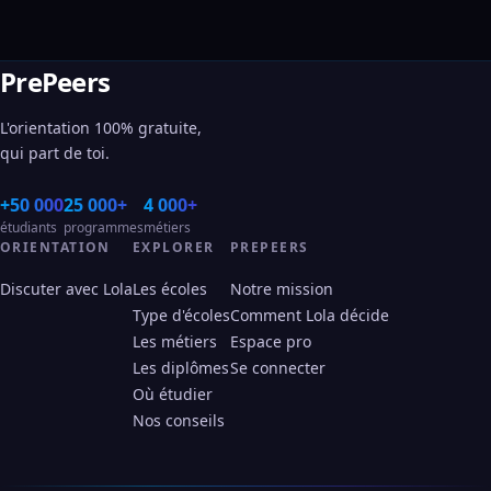
PrePeers
L'orientation 100% gratuite,
qui part de toi.
+50 000
25 000+
4 000+
étudiants
programmes
métiers
ORIENTATION
EXPLORER
PREPEERS
Discuter avec Lola
Les écoles
Notre mission
Type d'écoles
Comment Lola décide
Les métiers
Espace pro
Les diplômes
Se connecter
Où étudier
Nos conseils