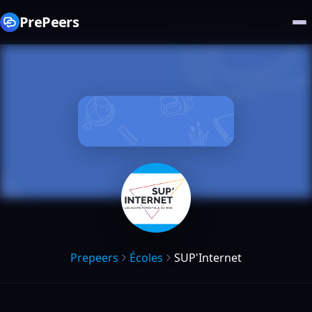
PrePeers
Prepeers
Écoles
SUP'Internet