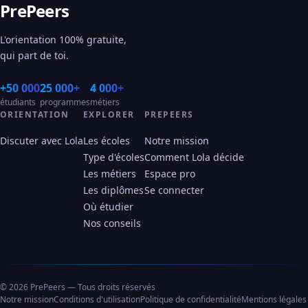
PrePeers
L'orientation 100% gratuite,
qui part de toi.
+50 000
25 000+
4 000+
étudiants
programmes
métiers
ORIENTATION
EXPLORER
PREPEERS
Discuter avec Lola
Les écoles
Notre mission
Type d'écoles
Comment Lola décide
Les métiers
Espace pro
Les diplômes
Se connecter
Où étudier
Nos conseils
© 2026 PrePeers — Tous droits réservés
Notre mission
Conditions d'utilisation
Politique de confidentialité
Mentions légales