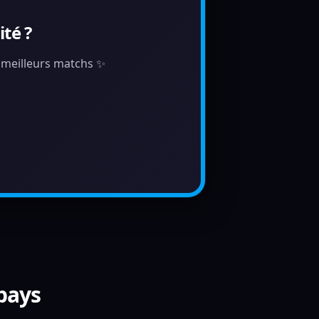
té ?
s meilleurs matchs ✨
 pays