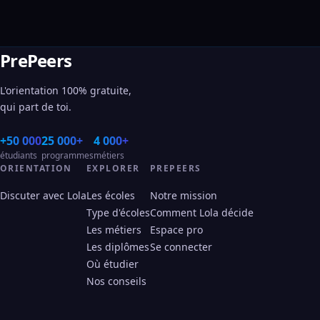
PrePeers
L'orientation 100% gratuite,
qui part de toi.
+50 000
25 000+
4 000+
étudiants
programmes
métiers
ORIENTATION
EXPLORER
PREPEERS
Discuter avec Lola
Les écoles
Notre mission
Type d'écoles
Comment Lola décide
Les métiers
Espace pro
Les diplômes
Se connecter
Où étudier
Nos conseils