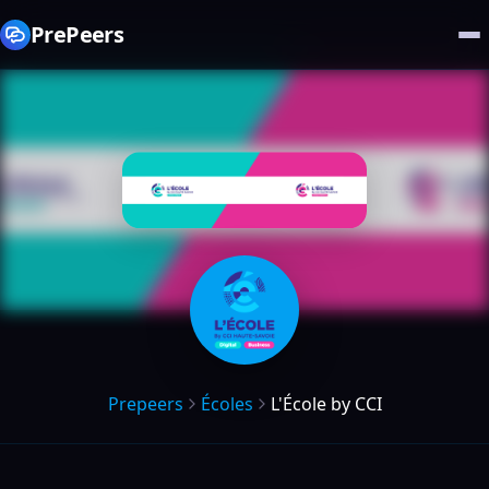
PrePeers
Prepeers
Écoles
L'École by CCI