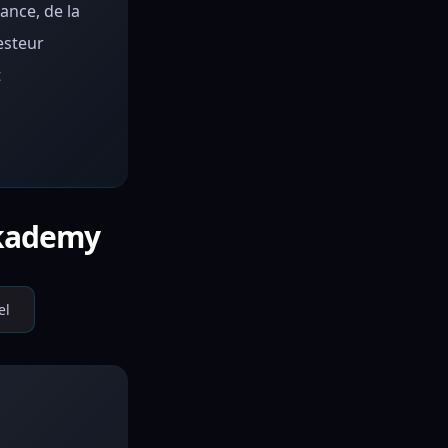
ance, de la
esteur
t
Akademy
el