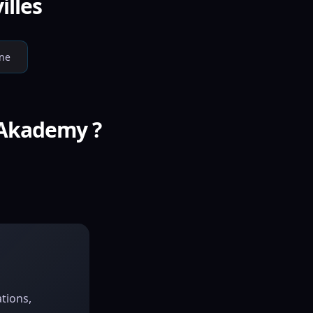
illes
nne
T-Akademy ?
ations,