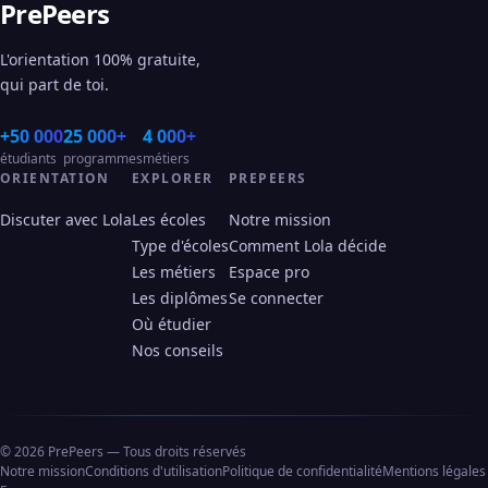
PrePeers
L'orientation 100% gratuite,
qui part de toi.
+50 000
25 000+
4 000+
étudiants
programmes
métiers
ORIENTATION
EXPLORER
PREPEERS
Discuter avec Lola
Les écoles
Notre mission
Type d'écoles
Comment Lola décide
Les métiers
Espace pro
Les diplômes
Se connecter
Où étudier
Nos conseils
© 2026 PrePeers — Tous droits réservés
Notre mission
Conditions d'utilisation
Politique de confidentialité
Mentions légales