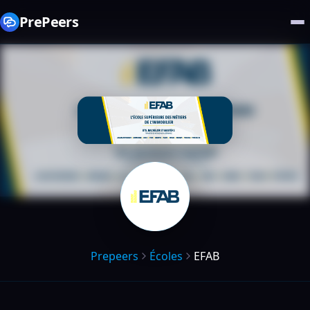
PrePeers
Prepeers
Écoles
EFAB