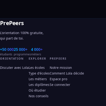
PrePeers
L'orientation 100% gratuite,
qui part de toi.
+50 000
25 000+
4 000+
étudiants
programmes
métiers
ORIENTATION
EXPLORER
PREPEERS
Discuter avec Lola
Les écoles
Notre mission
Type d'écoles
Comment Lola décide
Les métiers
Espace pro
Les diplômes
Se connecter
Où étudier
Nos conseils