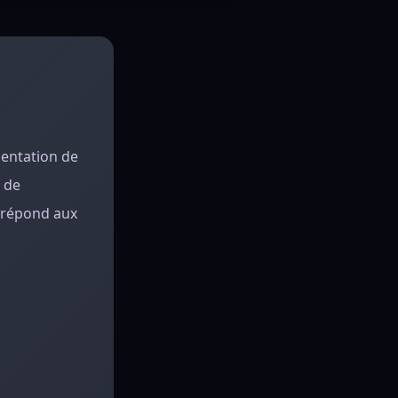
mentation de
t de
 répond aux