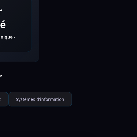
r
té
onique -
r
t
Systèmes d'information