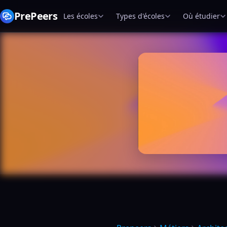
PrePeers
Les écoles
Types d'écoles
Où étudier