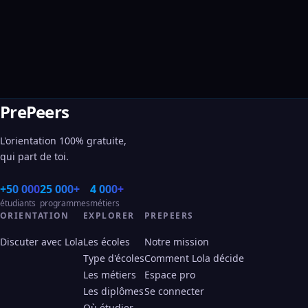
PrePeers
L'orientation 100% gratuite,
qui part de toi.
+50 000
25 000+
4 000+
étudiants
programmes
métiers
ORIENTATION
EXPLORER
PREPEERS
Discuter avec Lola
Les écoles
Notre mission
Type d'écoles
Comment Lola décide
Les métiers
Espace pro
Les diplômes
Se connecter
Où étudier