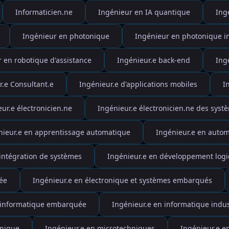
Informaticien.ne
Ingénieur en IA quantique
Ing
Ingénieur en photonique
Ingénieur en photonique i
 en robotique d'assistance
Ingénieur.e back-end
Ing
r.e Consultant.e
Ingénieur.e d'applications mobiles
I
ur.e électronicien.ne
Ingénieur.e électronicien.ne des systè
nieur.e en apprentissage automatique
Ingénieur.e en autom
intégration de systèmes
Ingénieur.e en développement logic
ée
Ingénieur.e en électronique et systèmes embarqués
 informatique embarquée
Ingénieur.e en informatique indus
onique
Ingénieur.e en microtechniques
Ingénieur.e e