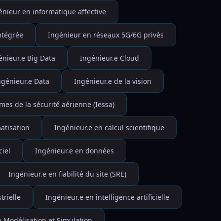
énieur en informatique affective
ntégrée
Ingénieur en réseaux 5G/6G privés
énieur.e Big Data
Ingénieur.e Cloud
ngénieur.e Data
Ingénieur.e de la vision
mes de la sécurité aérienne (Iessa)
atisation
Ingénieur.e en calcul scientifique
iel
Ingénieur.e en données
Ingénieur.e en fiabilité du site (SRE)
trielle
Ingénieur.e en intelligence artificielle
n Modélisation et Simulation