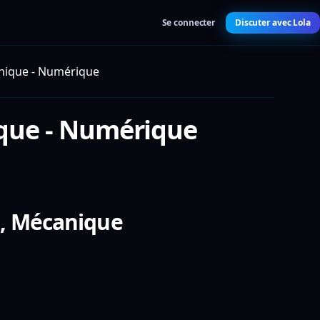
Se connecter
Discuter avec Lola
onique - Numérique
nique - Numérique
e, Mécanique