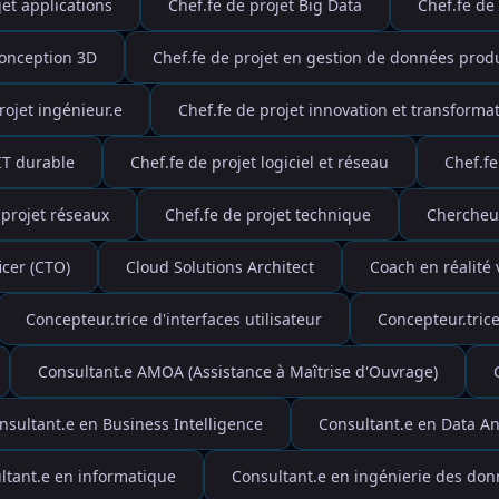
jet applications
Chef.fe de projet Big Data
Chef.fe de
conception 3D
Chef.fe de projet en gestion de données produ
rojet ingénieur.e
Chef.fe de projet innovation et transforma
 IT durable
Chef.fe de projet logiciel et réseau
Chef.f
 projet réseaux
Chef.fe de projet technique
Chercheur
icer (CTO)
Cloud Solutions Architect
Coach en réalité v
Concepteur.trice d'interfaces utilisateur
Concepteur.tri
Consultant.e AMOA (Assistance à Maîtrise d'Ouvrage)
nsultant.e en Business Intelligence
Consultant.e en Data An
ltant.e en informatique
Consultant.e en ingénierie des do