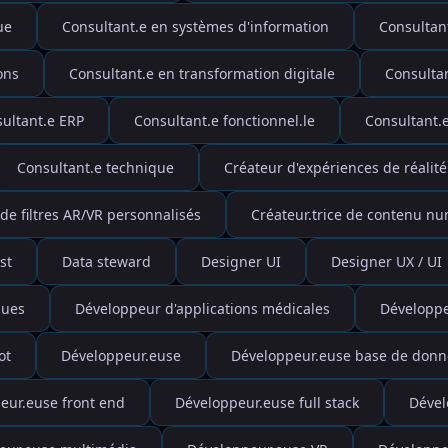
ue
Consultant.e en systèmes d'information
Consultant
ons
Consultant.e en transformation digitale
Consulta
ultant.e ERP
Consultant.e fonctionnel.le
Consultant.e
Consultant.e technique
Créateur d'expériences de réalité
de filtres AR/VR personnalisés
Créateur.trice de contenu n
st
Data steward
Designer UI
Designer UX / UI
ques
Développeur d'applications médicales
Développe
ot
Développeur.euse
Développeur.euse base de donn
eur.euse front end
Développeur.euse full stack
Dével