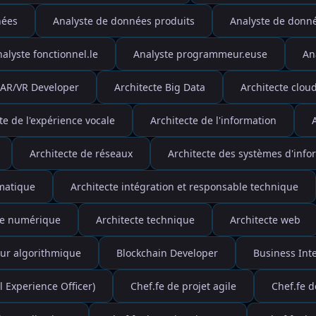
nées
Analyste de données produits
Analyste de donnée
alyste fonctionnel.le
Analyste programmeur.euse
An
AR/VR Developer
Architecte Big Data
Architecte clou
te de l'expérience vocale
Architecte de l'information
Architecte de réseaux
Architecte des systèmes d'info
rmatique
Architecte intégration et responsable technique
te numérique
Architecte technique
Architecte web
ur algorithmique
Blockchain Developer
Business Int
l Experience Officer)
Chef.fe de projet agile
Chef.fe d