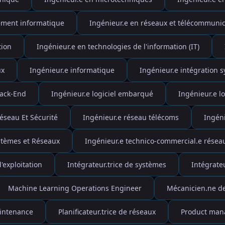
ement informatique
Ingénieur.e en réseaux et télécommunic
tion
Ingénieur.e en technologies de l'information (IT)
ux
Ingénieur.e informatique
Ingénieur.e intégration 
Back-End
Ingénieur.e logiciel embarqué
Ingénieur.e lo
éseau Et Sécurité
Ingénieur.e réseau télécoms
Ingén
stèmes et Réseaux
Ingénieur.e technico-commercial.e résea
d'exploitation
Intégrateur.trice de systèmes
Intégrate
Machine Learning Operations Engineer
Mécanicien.ne d
intenance
Planificateur.trice de réseaux
Product mana