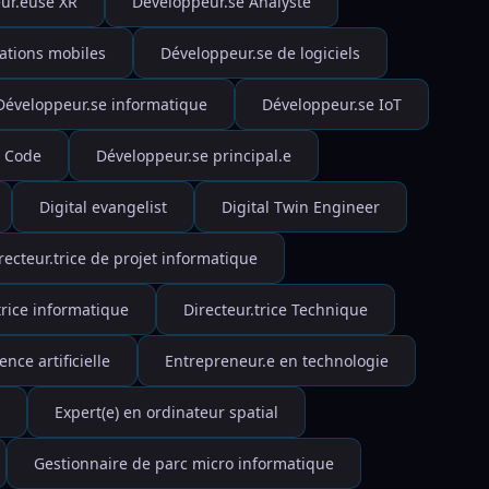
ur.euse XR
Développeur.se Analyste
ations mobiles
Développeur.se de logiciels
Développeur.se informatique
Développeur.se IoT
o Code
Développeur.se principal.e
Digital evangelist
Digital Twin Engineer
recteur.trice de projet informatique
trice informatique
Directeur.trice Technique
nce artificielle
Entrepreneur.e en technologie
Expert(e) en ordinateur spatial
Gestionnaire de parc micro informatique