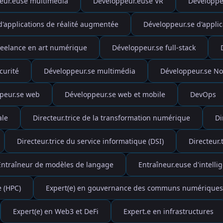
eur.euse multimédia
Développeur.euse VR
Développe
d'applications de réalité augmentée
Développeur.se d'applic
reelance en art numérique
Développeur.se full-stack
curité
Développeur.se multimédia
Développeur.se N
peur.se web
Développeur.se web et mobile
DevOps
ale
Directeur.trice de la transformation numérique
Di
Directeur.trice du service informatique (DSI)
Directeur.
Entraîneur de modèles de langage
Entraîneur.euse d'intellige
e (HPC)
Expert(e) en gouvernance des communs numériques
Expert(e) en Web3 et DeFi
Expert.e en infrastructures