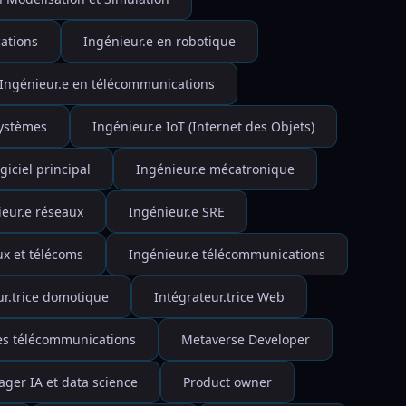
ations
Ingénieur.e en robotique
Ingénieur.e en télécommunications
systèmes
Ingénieur.e IoT (Internet des Objets)
giciel principal
Ingénieur.e mécatronique
ieur.e réseaux
Ingénieur.e SRE
ux et télécoms
Ingénieur.e télécommunications
ur.trice domotique
Intégrateur.trice Web
es télécommunications
Metaverse Developer
ger IA et data science
Product owner