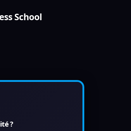
ess School
té ?