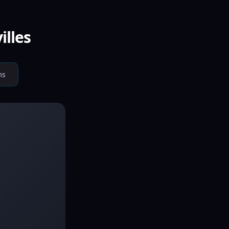
illes
ms