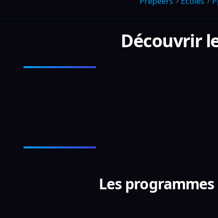
Prepeers
Écoles
P
Découvrir 
Les programmes d