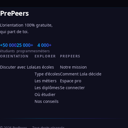
PrePeers
L'orientation 100% gratuite,
qui part de toi.
+50 000
25 000+
4 000+
étudiants
programmes
métiers
ORIENTATION
EXPLORER
PREPEERS
Discuter avec Lola
Les écoles
Notre mission
Type d'écoles
Comment Lola décide
Les métiers
Espace pro
Les diplômes
Se connecter
Où étudier
Nos conseils
© 2026 PrePeers — Tous droits réservés