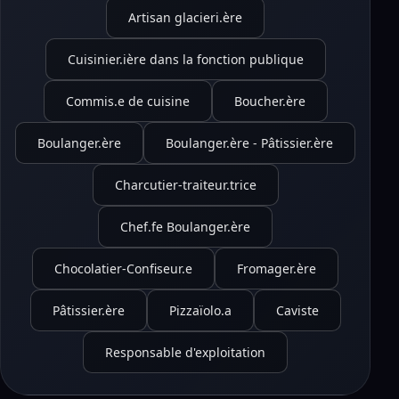
Artisan glacieri.ère
Cuisinier.ière dans la fonction publique
Commis.e de cuisine
Boucher.ère
Boulanger.ère
Boulanger.ère - Pâtissier.ère
Charcutier-traiteur.trice
Chef.fe Boulanger.ère
Chocolatier-Confiseur.e
Fromager.ère
Pâtissier.ère
Pizzaïolo.a
Caviste
Responsable d'exploitation