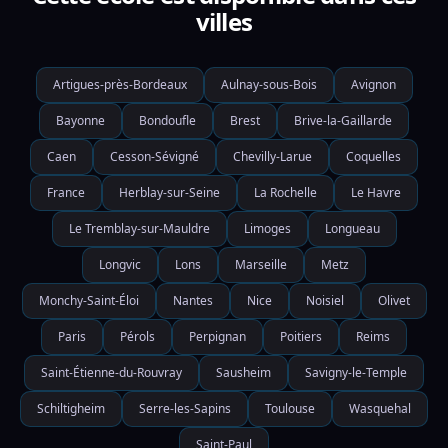
villes
Artigues-près-Bordeaux
Aulnay-sous-Bois
Avignon
Bayonne
Bondoufle
Brest
Brive-la-Gaillarde
Caen
Cesson-Sévigné
Chevilly-Larue
Coquelles
France
Herblay-sur-Seine
La Rochelle
Le Havre
Le Tremblay-sur-Mauldre
Limoges
Longueau
Longvic
Lons
Marseille
Metz
Monchy-Saint-Éloi
Nantes
Nice
Noisiel
Olivet
Paris
Pérols
Perpignan
Poitiers
Reims
Saint-Étienne-du-Rouvray
Sausheim
Savigny-le-Temple
Schiltigheim
Serre-les-Sapins
Toulouse
Wasquehal
Saint-Paul