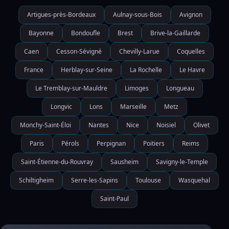
Artigues-près-Bordeaux
Aulnay-sous-Bois
Avignon
Bayonne
Bondoufle
Brest
Brive-la-Gaillarde
Caen
Cesson-Sévigné
Chevilly-Larue
Coquelles
France
Herblay-sur-Seine
La Rochelle
Le Havre
Le Tremblay-sur-Mauldre
Limoges
Longueau
Longvic
Lons
Marseille
Metz
Monchy-Saint-Éloi
Nantes
Nice
Noisiel
Olivet
Paris
Pérols
Perpignan
Poitiers
Reims
Saint-Étienne-du-Rouvray
Sausheim
Savigny-le-Temple
Schiltigheim
Serre-les-Sapins
Toulouse
Wasquehal
Saint-Paul