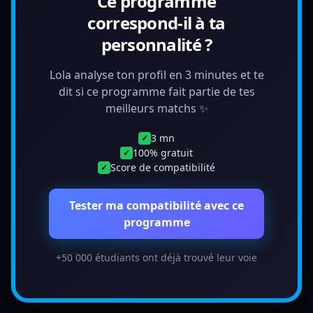
Ce programme
correspond-il à ta
personnalité ?
Lola analyse ton profil en 3 minutes et te
dit si ce programme fait partie de tes
meilleurs matchs ✨
3 mn
✓
100% gratuit
✓
Score de compatibilité
✓
Tester ma compatibilité avec ce
programme
+50 000 étudiants ont déjà trouvé leur voie