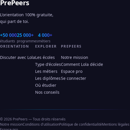
PrePeers
L'orientation 100% gratuite,
qui part de toi.
+50 000
25 000+
4 000+
étudiants
programmes
métiers
ORIENTATION
EXPLORER
PREPEERS
Discuter avec Lola
Les écoles
Notre mission
Type d'écoles
Comment Lola décide
Les métiers
Espace pro
Les diplômes
Se connecter
Où étudier
Nos conseils
© 2026 PrePeers — Tous droits réservés
Notre mission
Conditions d'utilisation
Politique de confidentialité
Mentions légales
Espace pro