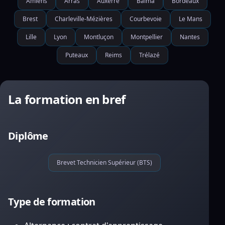
Amiens
Arras
Auxerre
Balma
Bordeaux
Brest
Charleville-Mézières
Courbevoie
Le Mans
Lille
Lyon
Montluçon
Montpellier
Nantes
Puteaux
Reims
Trélazé
La formation en bref
Diplôme
Brevet Technicien Supérieur (BTS)
Type de formation