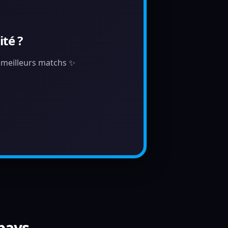
té ?
s meilleurs matchs ✨
 pays