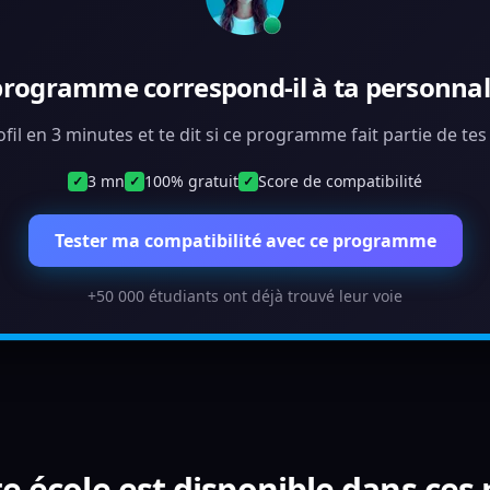
programme correspond-il à ta personnali
ofil en 3 minutes et te dit si ce programme fait partie de te
3 mn
100% gratuit
Score de compatibilité
✓
✓
✓
Tester ma compatibilité avec ce programme
+50 000 étudiants ont déjà trouvé leur voie
e école est disponible dans ces