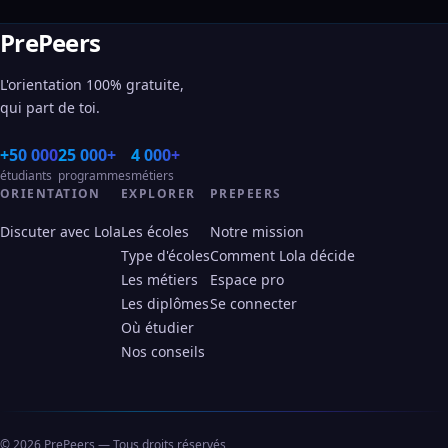
PrePeers
L'orientation 100% gratuite,
qui part de toi.
+50 000
25 000+
4 000+
étudiants
programmes
métiers
ORIENTATION
EXPLORER
PREPEERS
Discuter avec Lola
Les écoles
Notre mission
Type d'écoles
Comment Lola décide
Les métiers
Espace pro
Les diplômes
Se connecter
Où étudier
Nos conseils
© 2026 PrePeers — Tous droits réservés