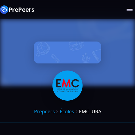
PrePeers
Prepeers
Écoles
EMC JURA