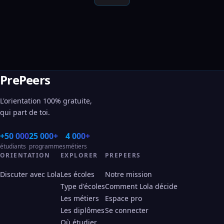
PrePeers
L'orientation 100% gratuite,
qui part de toi.
+50 000
25 000+
4 000+
étudiants
programmes
métiers
ORIENTATION
EXPLORER
PREPEERS
Discuter avec Lola
Les écoles
Notre mission
Type d'écoles
Comment Lola décide
Les métiers
Espace pro
Les diplômes
Se connecter
Où étudier