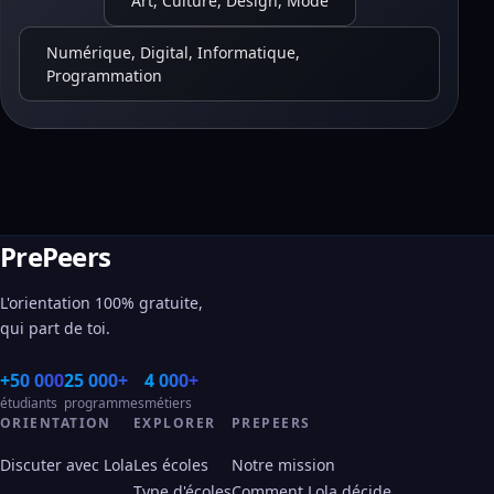
Art, Culture, Design, Mode
Numérique, Digital, Informatique,
Programmation
PrePeers
L'orientation 100% gratuite,
qui part de toi.
+50 000
25 000+
4 000+
étudiants
programmes
métiers
ORIENTATION
EXPLORER
PREPEERS
Discuter avec Lola
Les écoles
Notre mission
Type d'écoles
Comment Lola décide