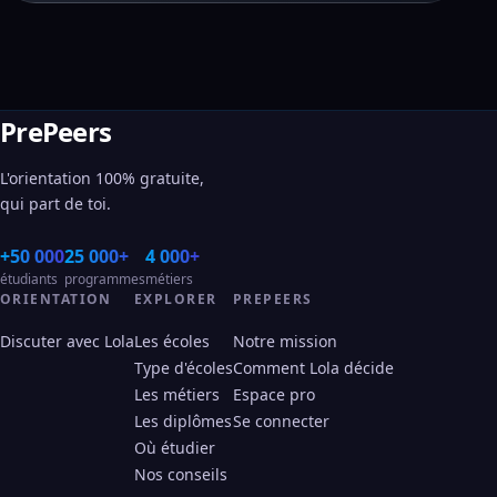
PrePeers
L'orientation 100% gratuite,
qui part de toi.
+50 000
25 000+
4 000+
étudiants
programmes
métiers
ORIENTATION
EXPLORER
PREPEERS
Discuter avec Lola
Les écoles
Notre mission
Type d'écoles
Comment Lola décide
Les métiers
Espace pro
Les diplômes
Se connecter
Où étudier
Nos conseils